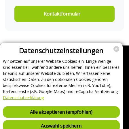
Kontaktformular
Datenschutzeinstellungen
Wir setzen auf unserer Website Cookies ein. Einige wenige
Unternehmen
sind essenziell, während andere uns helfen, Ihnen ein besseres
Support
Erlebnis auf unserer Website zu bieten. Wir erfassen keine
statistischen Daten. Zu den optionalen Cookies gehören
Über uns
beispielsweise Cookies für externe Medien (z.B. YouTube),
Impressum
Kartendienste (z.B. Google Maps) und reCaptcha-Verifizierung.
Häufig gestellte Fragen
Datenschutzerklärung
AGB und Datenschutz
Verträge hier kündigen
Alle akzeptieren (empfohlen)
Vertrag hier widerrufen
Sicherheitsrichtlinie (VDP)
Auswahl speichern
Ladestationsliste